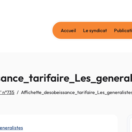
Accueil
Le syndicat
Publicat
sance_tarifaire_Les_general
’ n°735
Affichette_desobeissance_tarifaire_Les_generaliste
eneralistes