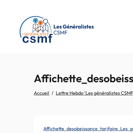
Passer au contenu principal
Les Généralistes
CSMF
Affichette_desobeis
Accueil
Lettre Hebdo ‘Les généralistes CSMF
Affichette_desobeissance_tarifaire_Les_g